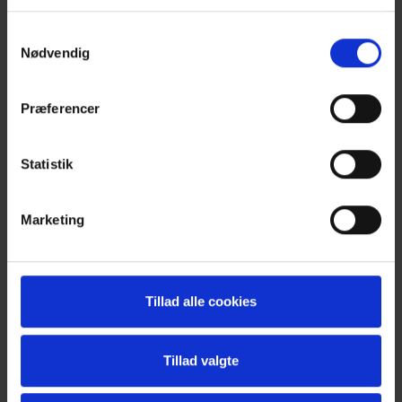
Samtykkevalg
Nødvendig
Præferencer
NYHED! Krampe entreprenørvogn
Statistik
Krampe entreprenørvogn med hydraulisk tvangsstyring og 2,55
m totalbredde. Ideel hvor pladsen er trang.
Marketing
Læs mere her
Tillad alle cookies
Tillad valgte