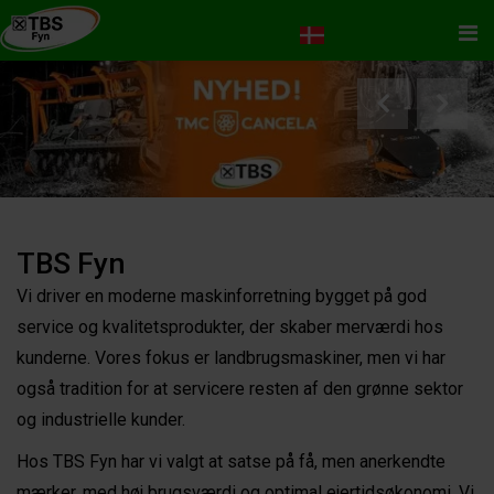
Me
TBS Fyn
Vi driver en moderne maskinforretning bygget på god
service og kvalitetsprodukter, der skaber merværdi hos
kunderne. Vores fokus er landbrugsmaskiner, men vi har
også tradition for at servicere resten af den grønne sektor
og industrielle kunder.
Hos TBS Fyn har vi valgt at satse på få, men anerkendte
mærker, med høj brugsværdi og optimal ejertidsøkonomi. Vi