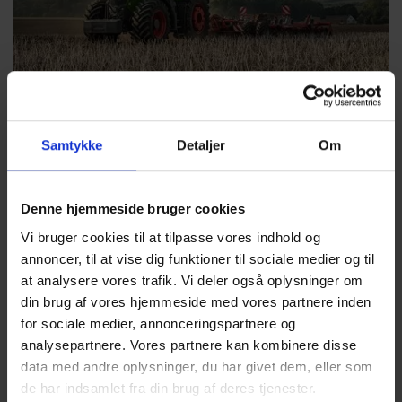
Lej en Fendt. Fordelene er mange
Samtykke
Detaljer
Om
Når du lejer en fabriksny Fendt, får du mange fordele og
bevarer dine muligheder for at reagere på fremtidens
Denne hjemmeside bruger cookies
udfordringer.
Vi bruger cookies til at tilpasse vores indhold og
annoncer, til at vise dig funktioner til sociale medier og til
Se priser her
at analysere vores trafik. Vi deler også oplysninger om
din brug af vores hjemmeside med vores partnere inden
for sociale medier, annonceringspartnere og
analysepartnere. Vores partnere kan kombinere disse
data med andre oplysninger, du har givet dem, eller som
de har indsamlet fra din brug af deres tjenester.