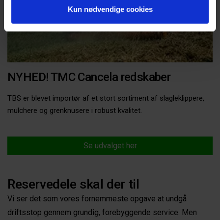
Kun nødvendige cookies
NYHED! TMC Cancela redskaber
TBS er blevet importør af et stort sortiment af slagleklippere,
mulchere og grenknusere i robust kvalitet.
Se udvalget her
Reservedele skal der til
Vi ser det som vores fornemmeste opgave at undgå
driftsstop gennem grundig, forebyggende service. Men