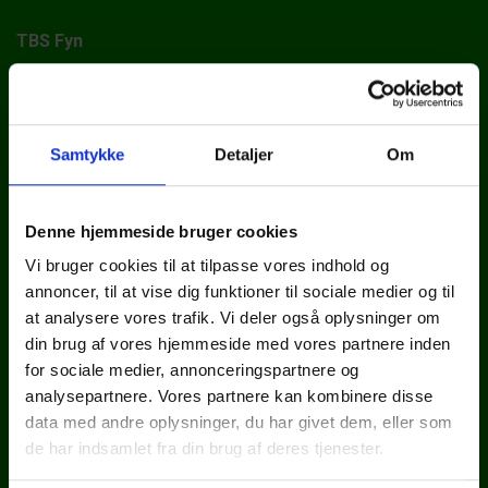
TBS Fyn
Ellehaven 1
5690 Tommerup
Telefon: 64 75 22 02
Samtykke
Detaljer
Om
E-mail: info@tbs.dk
CVR: 39006979
Denne hjemmeside bruger cookies
Vi bruger cookies til at tilpasse vores indhold og
annoncer, til at vise dig funktioner til sociale medier og til
at analysere vores trafik. Vi deler også oplysninger om
din brug af vores hjemmeside med vores partnere inden
Persondatapolitik
for sociale medier, annonceringspartnere og
analysepartnere. Vores partnere kan kombinere disse
Cookiedeklaration
data med andre oplysninger, du har givet dem, eller som
de har indsamlet fra din brug af deres tjenester.
Whistleblowerportal