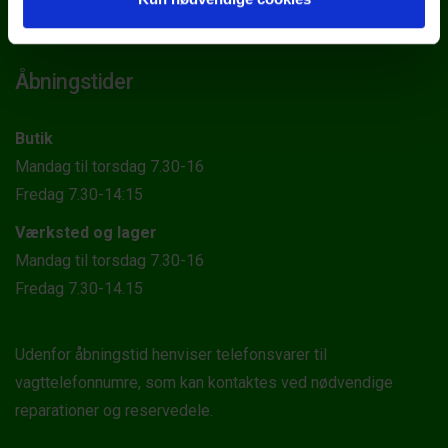
Åbningstider
Butik
Mandag til torsdag 7.30-16
Fredag 7.30-14:15
Værksted og lager
Mandag til torsdag 7.30-16
Fredag 7.30-14.15
Udenfor åbningstid henviser telefonsvarer til
vagttelefonnumre, som kan kontaktes ved nødvendige
reparationer og reservedele.