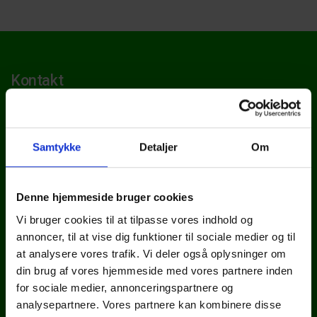
Kontakt
TBS Fyn
Ellehaven 1
Samtykke
Detaljer
Om
5690 Tommerup
Telefon: 64 75 22 02
Denne hjemmeside bruger cookies
E-mail: info@tbs.dk
Vi bruger cookies til at tilpasse vores indhold og
CVR: 39006979
annoncer, til at vise dig funktioner til sociale medier og til
at analysere vores trafik. Vi deler også oplysninger om
din brug af vores hjemmeside med vores partnere inden
for sociale medier, annonceringspartnere og
analysepartnere. Vores partnere kan kombinere disse