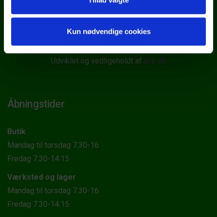
Kun nødvendige cookies
Udviklet og vedligeholdt af
brb.dk
Åbningstider
Butik
Mandag til torsdag 7.30-16
Fredag 7.30-14:15
Værksted og lager
Mandag til torsdag 7.30-16
Fredag 7.30-14.15