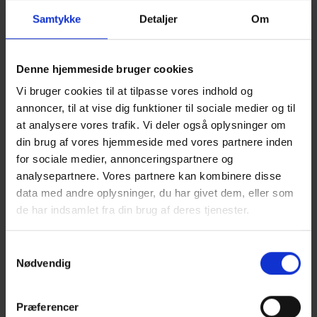
punkter for at øge friktionen. Forbedringerne inkluderer et
Samtykke
Detaljer
Om
40 cm længere pressekammer, kraftigere hydrauliske
cylindre og optimerede porte i pressekammeret. Desuden
er sidevæggenes omdrejningspunkt flyttet længere bagud,
Denne hjemmeside bruger cookies
hvilket skaber mere friktion på siderne og bidrager til den
Vi bruger cookies til at tilpasse vores indhold og
samlede effektivitet.
annoncer, til at vise dig funktioner til sociale medier og til
at analysere vores trafik. Vi deler også oplysninger om
din brug af vores hjemmeside med vores partnere inden
for sociale medier, annonceringspartnere og
analysepartnere. Vores partnere kan kombinere disse
data med andre oplysninger, du har givet dem, eller som
de har indsamlet fra din brug af deres tjenester.
Samtykkevalg
Nødvendig
Præferencer