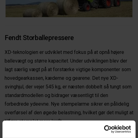
Fendt Storballepressere
XD-teknologien er udviklet med fokus på at opnå højere
ballevægt og større kapacitet. Under udviklingen blev der
lagt særlig vægt på at forstærke vigtige komponenter som
hovedgearkassen, kæderne og gearene. Det nye XD-
svinghjul, der vejer 545 kg, er næsten dobbelt så tungt som
standardmodellen og bidrager væsentligt til den
forbedrede ydeevne. Nye stempelarme sikrer en pålidelig
overførsel af den øgede belastning, hvilket gør det muligt at
tilføre stemplet mere kraft.
Samtidig er pressekammeret blevet forbedret på flere