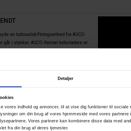
FENDT
ilbyde en turboudskiftningsenhed fra AGCO
er går i stykker. AGCO Reman turboladere er
enoveret af produkteksperter til samme
ikationer.
m AGCO Reman, eller læse mere om AGCO
Detaljer
ookies
n turboladere
se vores indhold og annoncer, til at vise dig funktioner til sociale
oplysninger om din brug af vores hjemmeside med vores partnere i
l:
ysepartnere. Vores partnere kan kombinere disse data med andr
et fra din brug af deres tjenester.