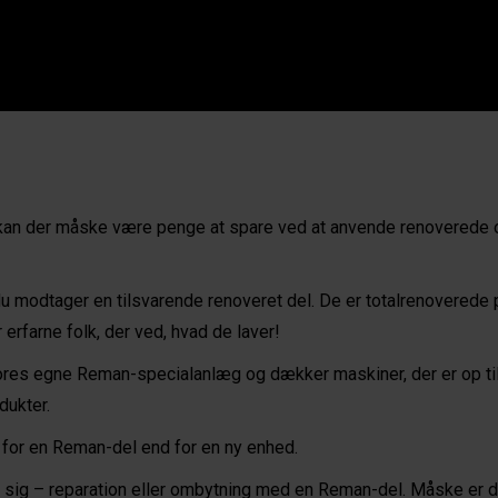
le, kan der måske være penge at spare ved at anvende renoverede
 du modtager en tilsvarende renoveret del. De er totalrenovered
erfarne folk, der ved, hvad de laver!
ores egne Reman-specialanlæg og dækker maskiner, der er op til
dukter.
 for en Reman-del end for en ny enhed.
sig – reparation eller ombytning med en Reman-del. Måske er der 