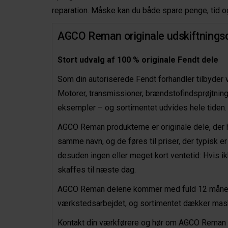
reparation. Måske kan du både spare penge, tid og
AGCO Reman originale udskiftnings
Stort udvalg af 100 % originale Fendt dele
Som din autoriserede Fendt forhandler tilbyder 
Motorer, transmissioner, brændstofindsprøjtning
eksempler – og sortimentet udvides hele tiden.
AGCO Reman produkterne er originale dele, der 
samme navn, og de føres til priser, der typisk e
desuden ingen eller meget kort ventetid: Hvis i
skaffes til næste dag.
AGCO Reman delene kommer med fuld 12 månede
værkstedsarbejdet, og sortimentet dækker maski
Kontakt din værkførere og hør om AGCO Reman er e