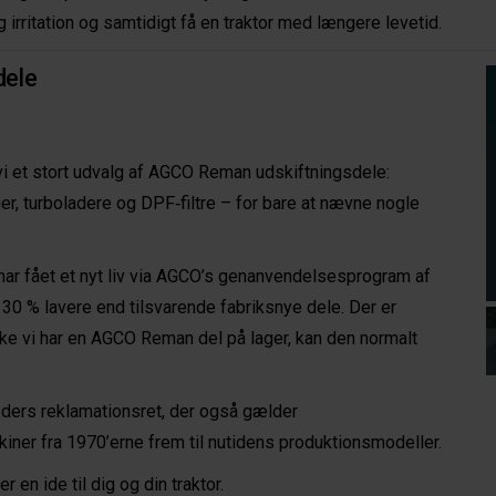
 irritation og samtidigt få en traktor med længere levetid.
dele
vi et stort udvalg af AGCO Reman udskiftningsdele:
er, turboladere og DPF‐filtre – for bare at nævne nogle
har fået et nyt liv via AGCO’s genanvendelsesprogram af
r 30 % lavere end tilsvarende fabriksnye dele. Der er
kke vi har en AGCO Reman del på lager, kan den normalt
rs reklamationsret, der også gælder
ner fra 1970’erne frem til nutidens produktionsmodeller.
n ide til dig og din traktor.