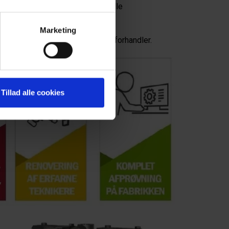
n. Her rengøres og undersøges alle
Marketing
ikationer, sendes den ud til din forhandler.
Tillad alle cookies