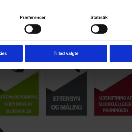
 vores forhandlernetværk og sendes direkte til Reman leverandøre
n, udskiftes det med en ny, original del.
Præferencer
Statistik
perter, og alt er tilfredsstillende i forhold til de nyeste specif
ies
Tillad valgte