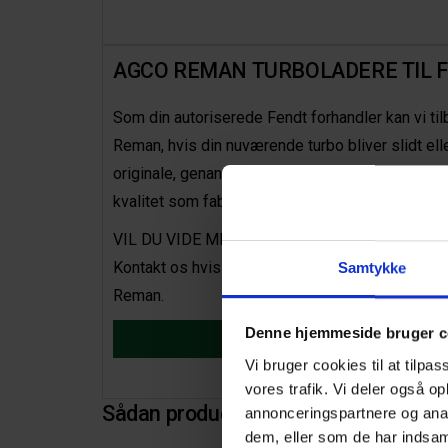
AGCO REMAN TURBOLADERE TIL 
Som din autoriserede Fendt forhandler kan vi t
Reman, hvis din nuværende turbo bliver slidt ell
originale, genanvendte enheder, der er blevet r
kvalitet som fabriksnye og med de nyeste specif
VIL DU VIDE MERE? KONTAKT OS NU
Kontakt os hvis du ønsker mere information o
Samtykke
Reman.
Denne hjemmeside bruger c
Læs mere om Rema
Vi bruger cookies til at tilpas
vores trafik. Vi deler også 
Sådan produceres en AGCO Reman de
annonceringspartnere og anal
dem, eller som de har indsaml