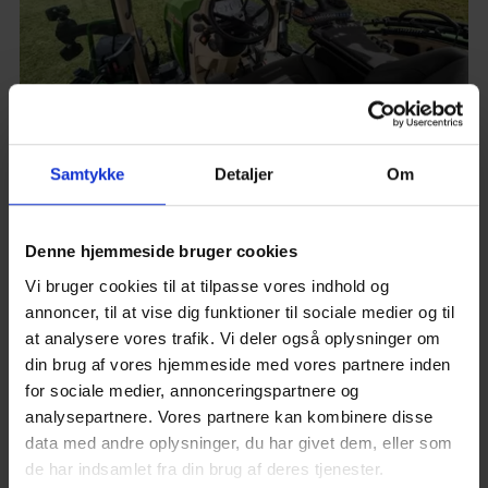
Uovertruffen komfort i Fendt 600
Samtykke
Detaljer
Om
VisioPlus-kabinen er specieludviklet til lange arbejdsdage
og giver dig en unik og komfortabel arbejdsplads. Oplev det
Denne hjemmeside bruger cookies
nye Premium-førersæde med hukommelses- og
Vi bruger cookies til at tilpasse vores indhold og
massagefunktion, der giver dig den maksimale
annoncer, til at vise dig funktioner til sociale medier og til
sædekomfort. Du får også en stor varme- og køleboks til
at analysere vores trafik. Vi deler også oplysninger om
drikkevarer og forplejning. Desuden kan luftfiltreringen i
din brug af vores hjemmeside med vores partnere inden
kabinen forberedes til beskyttelseskategori 4 allerede fra
for sociale medier, annonceringspartnere og
fabrikken. Således er du optimalt beskyttet mod
analysepartnere. Vores partnere kan kombinere disse
eksempelvis støv eller dampe fra flydende kemikalier.
data med andre oplysninger, du har givet dem, eller som
de har indsamlet fra din brug af deres tjenester.