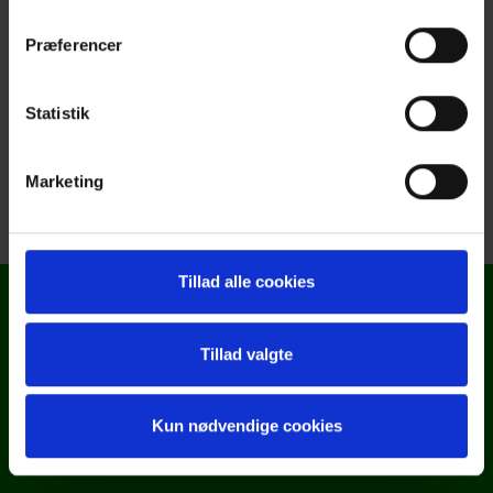
Præferencer
ÅLÖ/Quicke
Statistik
Marketing
Tillad alle cookies
Kontakt
Tillad valgte
TBS Fyn
Kun nødvendige cookies
Ellehaven 1
5690 Tommerup