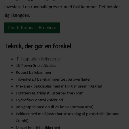
investere i en rundballepresser med fast kammer.
Det betaler
sig i længden.
Fendt Rotana - Brochure
Teknik, der gør en forskel
Pickup uden kulissestyr
18 PowerGrip stålvalser
Robust ballekammer
Tiltvinkel på ballekammer tæt på overfladen
Mekanisk bagklaplås med måling af presningsgrad
Forstærket, trinløst justerbar trækbom
HydroflexControl knivbund
Knivgruppe med op til 25 knive (Rotana Xtra)
Pakkeenhed med justerbar strækning af plasticfolie (Rotana
Combi)
Meget høj driftssikkerhed