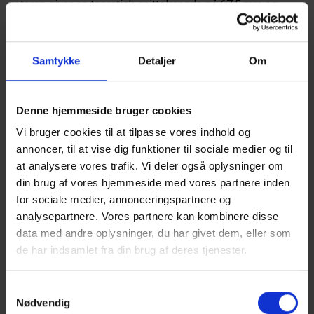
rotoren giver en teoretisk snittelængde på 67,5 mm og
mulighed for aktivering af knivgruppe med 0, 8, 9 eller 17
knive.
Samtykke
Detaljer
Om
Når det drejer sig om udbytte og snittekvalitet, scorer Fendt
XtraCut 25 rotoren i 130 F Xtra højest i Fendts serie af
rundballepressere. Den V-formede firestjernede rotor er
Denne hjemmeside bruger cookies
designet til meget store græsmængder og leverer græsset
Vi bruger cookies til at tilpasse vores indhold og
med en snitlængde på 45 mm i ballekammeret. Det
annoncer, til at vise dig funktioner til sociale medier og til
resulterer i baller med høj presningsgrad. Der er en
at analysere vores trafik. Vi deler også oplysninger om
hydraulisk knivgruppe, som indeholder 0, 12, 13 eller 25
din brug af vores hjemmeside med vores partnere inden
for sociale medier, annonceringspartnere og
knive.
analysepartnere. Vores partnere kan kombinere disse
data med andre oplysninger, du har givet dem, eller som
Lynhurtig kombipresser
de har indsamlet fra din brug af deres tjenester.
Indpakkeren skal være hurtig og præcis for ikke at
Samtykkevalg
forsinke bjærgningen af græs. Fendt Rotana 130 F
Nødvendig