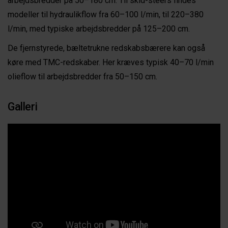
arbejdsbredder på 50–180 cm. Til skid-steers findes
modeller til hydraulikflow fra 60–100 l/min, til 220–380
l/min, med typiske arbejdsbredder på 125–200 cm.
De fjernstyrede, bæltetrukne redskabsbærere kan også
køre med TMC-redskaber. Her kræves typisk 40–70 l/min
olieflow til arbejdsbredder fra 50–150 cm.
Galleri