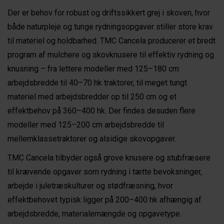
Der er behov for robust og driftssikkert grej i skoven, hvor
både naturpleje og tunge rydningsopgaver stiller store krav
til materiel og holdbarhed. TMC Cancela producerer et bredt
program af mulchere og skovknusere til effektiv rydning og
knusning – fra lettere modeller med 125–180 cm
arbejdsbredde til 40–70 hk traktorer, til meget tungt
materiel med arbejdsbredder op til 250 cm og et
effektbehov på 360–400 hk. Der findes desuden flere
modeller med 125–200 cm arbejdsbredde til
mellemklassetraktorer og alsidige skovopgaver.
TMC Cancela tilbyder også grove knusere og stubfræsere
til krævende opgaver som rydning i tætte bevoksninger,
arbejde i juletræskulturer og stødfræsning, hvor
effektbehovet typisk ligger på 200–400 hk afhængig af
arbejdsbredde, materialemængde og opgavetype.