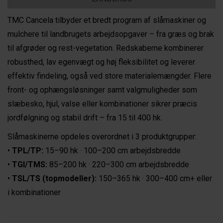
TMC Cancela tilbyder et bredt program af slåmaskiner og
mulchere til landbrugets arbejdsopgaver – fra græs og brak
til afgrøder og rest-vegetation. Redskaberne kombinerer
robusthed, lav egenvægt og høj fleksibilitet og leverer
effektiv findeling, også ved store materialemængder. Flere
front- og ophængsløsninger samt valgmuligheder som
slæbesko, hjul, valse eller kombinationer sikrer præcis
jordfølgning og stabil drift – fra 15 til 400 hk.
Slåmaskinerne opdeles overordnet i 3 produktgrupper:
•
TPL/TP:
15–90 hk · 100–200 cm arbejdsbredde
•
TGI/TMS:
85–200 hk · 220–300 cm arbejdsbredde
•
TSL/TS (topmodeller):
150–365 hk · 300–400 cm+ eller
i kombinationer