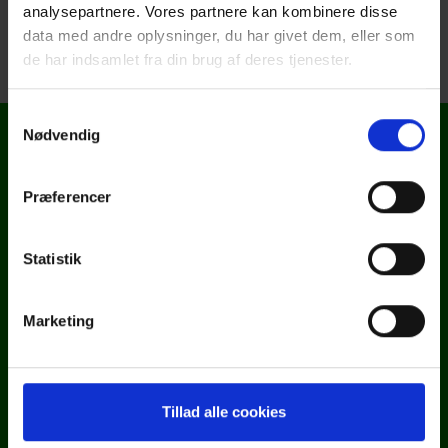
analysepartnere. Vores partnere kan kombinere disse
Se brochure
data med andre oplysninger, du har givet dem, eller som
de har indsamlet fra din brug af deres tjenester.
Samtykkevalg
Nødvendig
Kontakt
Præferencer
TBS Fyn
Ellehaven 1
Statistik
5690 Tommerup
Marketing
Telefon: 64 75 22 02
E-mail: info@tbs.dk
CVR: 39006979
Tillad alle cookies