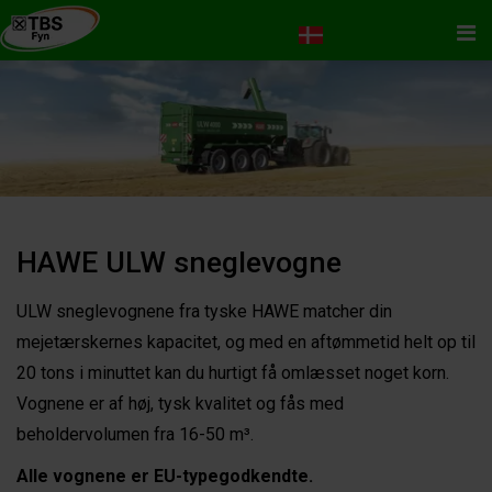
Me
HAWE ULW sneglevogne
ULW sneglevognene fra tyske HAWE matcher din
mejetærskernes kapacitet, og med en aftømmetid helt op til
20 tons i minuttet kan du hurtigt få omlæsset noget korn.
Vognene er af høj, tysk kvalitet og fås med
beholdervolumen fra 16-50 m³.
Alle vognene er EU-typegodkendte.