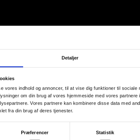
Detaljer
inerende i Danmark, men måske er trenden
ookies
blevet smallere, og da én wrapper typisk
se vores indhold og annoncer, til at vise dig funktioner til sociale
 kapaciteten ved at adskille presser og
oplysninger om din brug af vores hjemmeside med vores partnere i
ysepartnere. Vores partnere kan kombinere disse data med andr
le indpakkere arbejder med høj
et fra din brug af deres tjenester.
n selv bestemme antallet af folielag, alt
varingstid. Indpakkerbordet indstiller
Præferencer
Statistik
g
sørger for den korrekte foliestramning. Et