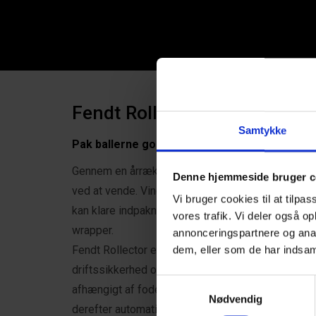
Fendt Rollector
Samtykke
Pak ballerne godt ind og bevar foderværdien
Gennem en årrække er kombipressere blevet dom
Denne hjemmeside bruger c
ved at
vende. Vinduerne for bjærgning af græs er 
Vi bruger cookies til at tilpas
kan klare indpakningen
efter to pressere, forøges
vores trafik. Vi deler også 
wrapper.
annonceringspartnere og anal
Fendt Rollector er designet til rundballer. De enk
dem, eller som de har indsaml
driftssikkerhed og er
nemme at arbejde med. Du ka
Samtykkevalg
afhængigt af fodermaterialet og den
ønskede opbe
Nødvendig
derefter automatisk det ønskede antal folielag o