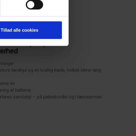
Tillad alle cookies
med fokus på optimal
kerhed
stninger
re tandhjul og en kraftig kæde, hvilket sikrer lang
erne let
ning af ballerne
porteres samtidigt – på pakkebordet og i læssearmen