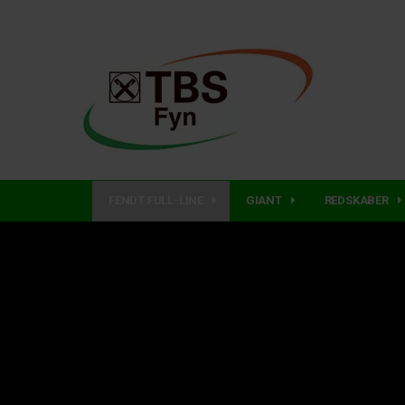
FENDT FULL-LINE
GIANT
REDSKABER