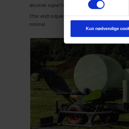
akustisk signal fortæller brugeren, at indpakningen
Efter endt indpakning sker aflægningen yderst skå
minimal.
Kun nødvendige cook