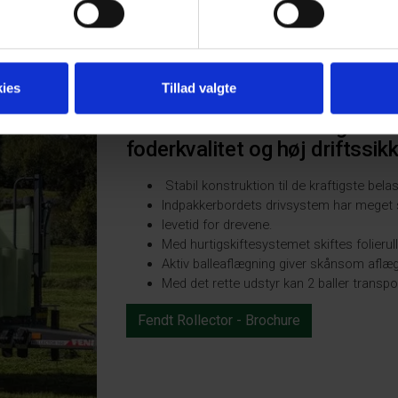
 er afsluttet.
nsomt, så risikoen for skader på folien er
ies
Tillad valgte
Fendt Rollector er designet 
foderkvalitet og høj driftssik
Stabil konstruktion til de kraftigste bela
Indpakkerbordets drivsystem har meget sto
levetid for drevene.
Med hurtigskiftesystemet skiftes folierull
Aktiv balleaflægning giver skånsom aflæg
Med det rette udstyr kan 2 baller trans
Fendt Rollector - Brochure